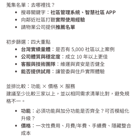
蒐集名單：去哪裡找？
搜尋關鍵字：
社區管理系統、智慧社區 APP
向鄰近社區打聽
實際使用經驗
請物業公司提供
推薦名單
初步篩選：四大重點
台灣實績量體
：是否有 5,000 社區以上案例
公司體質與穩定度
：成立 10 年以上更佳
客服與技術團隊
：維運與資安是否健全
能否提供試用
：讓管委與住戶實際體驗
並排比較：功能 × 價格 × 服務
建議至少比較三家以上，並以相同需求清單比對，避免規
格不一。
功能
：必須功能與加分功能是否齊全？可否模組化
升級？
價格
：一次性費用、月費/年費、手續費、隱藏整合
成本