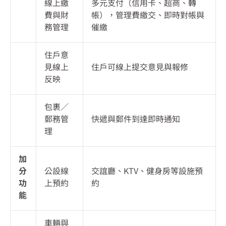
線上繳
多元支付（信用卡、超商、轉
費與財
帳），管理費繳交、即時對帳與
務管理
催繳
住戶意
見線上
住戶可線上提交意見與報修
反映
包裹／
郵務管
快遞與郵件到達即時通知
理
加
分
公設線
交誼廳、KTV、健身房等設施預
功
上預約
約
能
車輛與