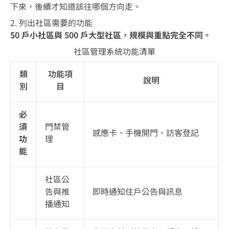
下來，後續才知道該往哪個方向走。
2. 列出社區需要的功能
50 戶小社區與 500 戶大型社區，規模與重點完全不同。
社區管理系統功能清單
類
功能項
說明
別
目
必
須
門禁管
感應卡、手機開門、訪客登記
功
理
能
社區公
告與推
即時通知住戶公告與訊息
播通知