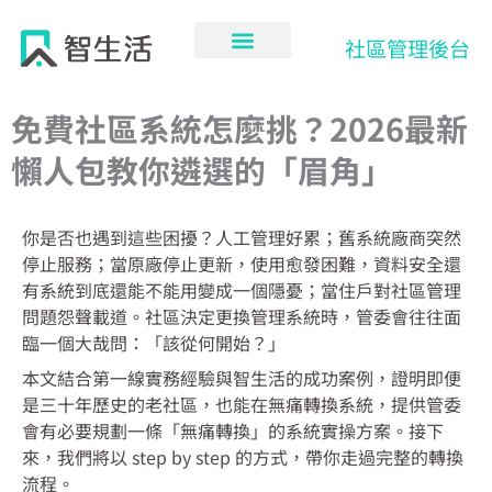
跳
至
社區管理後台
主
要
內
免費社區系統怎麼挑？2026最新
容
懶人包教你遴選的「眉角」
你是否也遇到這些困擾？人工管理好累；舊系統廠商突然
停止服務；當原廠停止更新，使用愈發困難，資料安全還
有系統到底還能不能用變成一個隱憂；當住戶對社區管理
問題怨聲載道。社區決定更換管理系統時，管委會往往面
臨一個大哉問：「該從何開始？」
本文結合第一線實務經驗與智生活的成功案例，證明即便
是三十年歷史的老社區，也能在無痛轉換系統，提供管委
會有必要規劃一條「無痛轉換」的系統實操方案。接下
來，我們將以 step by step 的方式，帶你走過完整的轉換
流程。