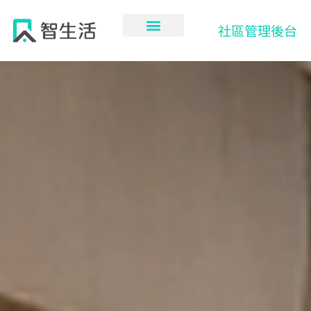
跳
至
社區管理後台
主
要
內
容