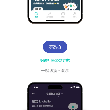
亮點3
多間社區輕鬆切換
一鍵切換不混淆