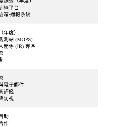
度調查（年度）
訓練平台
信箱/通報系統
（年度）
測站 (MOPS)
關係 (IR) 專區
會
書
會
與電子郵件
商評鑑
與訪視
贊助
合作