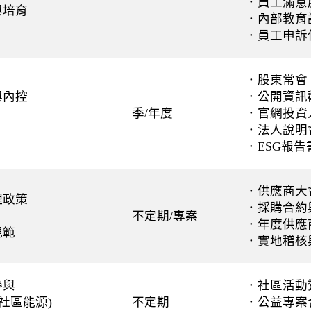
．員工滿意
與培育
．內部教育
．員工申訴
．股東常會
與內控
．公開資訊觀
季/年度
．官網投資人
．法人說明
．ESG報告
．供應商大
理政策
．採購合約
不定期/專案
．年度供應
規範
．實地稽核
參與
．社區活動
(社區能源)
不定期
．公益專案