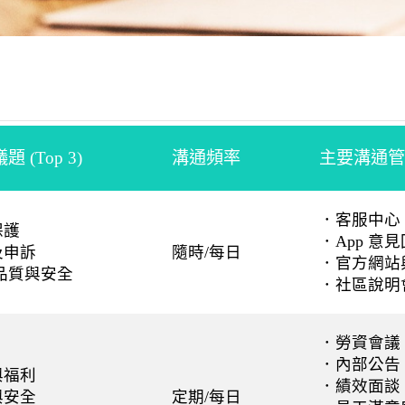
(Top 3)
溝通頻率
主要溝通管
．客服中心（
保護
．App 意
及申訴
隨時/每日
．官方網站
務品質與安全
．社區說明
．勞資會議
．內部公告
與福利
．績效面談
與安全
定期/每日