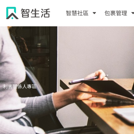
跳
至
智慧社區
包裹管理
主
要
內
容
利害關係人專區