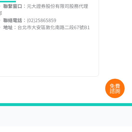
‧
聯繫窗口
：元大證券股份有限司股務代理
部
‧
聯絡電話
：(02)25865859
‧
地址
：台北市大安區敦化南路二段67號B1
免費
諮詢
聯絡我們