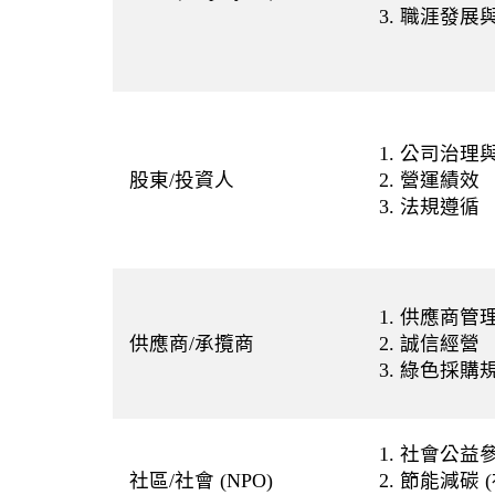
3. 職涯發展
1. 公司治理
股東/投資人
2. 營運績效
3. 法規遵循
1. 供應商管
供應商/承攬商
2. 誠信經營
3. 綠色採購
1. 社會公益
社區/社會 (NPO)
2. 節能減碳 