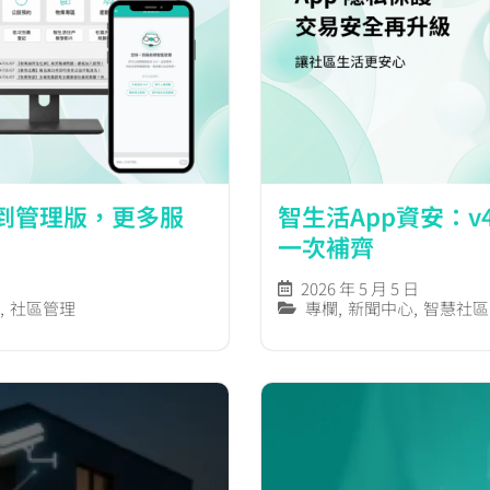
 到管理版，更多服
智生活App資安：v
一次補齊
2026 年 5 月 5 日
,
社區管理
專欄
,
新聞中心
,
智慧社區