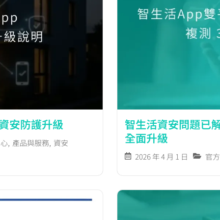
點資安防護升級
智生活資安問題已解
全面升級
中心
,
產品與服務
,
資安
2026 年 4 月 1 日
官方