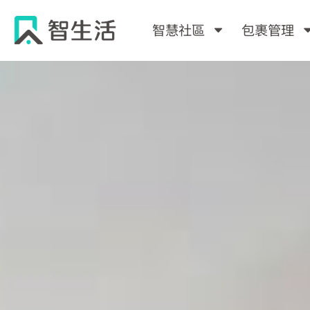
跳
至
智慧社區
包裹管理
主
要
內
容