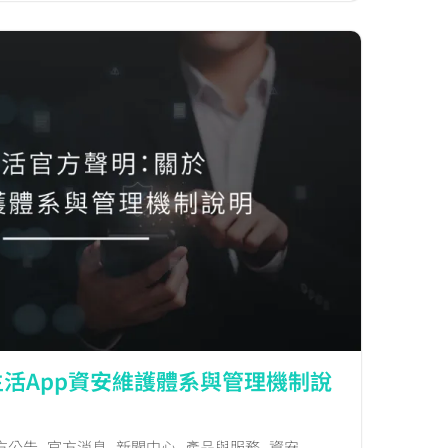
活App資安維護體系與管理機制說
方公告
,
官方消息
,
新聞中心
,
產品與服務
,
資安