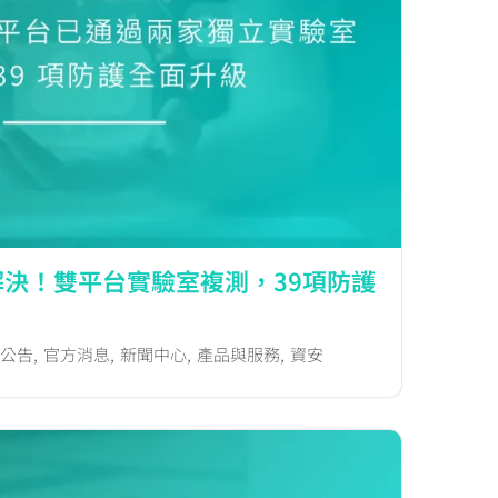
決！雙平台實驗室複測，39項防護
公告
,
官方消息
,
新聞中心
,
產品與服務
,
資安