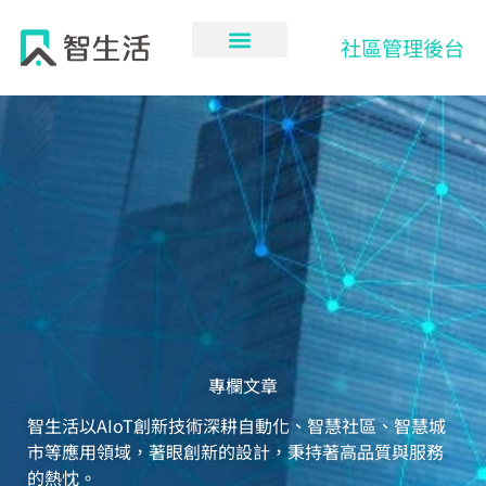
跳
至
社區管理後台
主
要
內
容
專欄文章
智生活以AIoT創新技術深耕自動化、智慧社區、智慧城
市等應用領域，著眼創新的設計，秉持著高品質與服務
的熱忱。