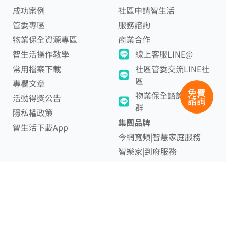
成功案例
社區申請智生活
管委專區
服務諮詢
物業保全資源專區
商業合作
智生活操作教學
線上客服LINE@
常用檔案下載
社區管委交流LINE社
區
專欄文章
免費
物業保全諮詢LINE社
活動得獎公告
諮詢
群
隱私權政策
集團品牌
智生活下載App
今網寬頻|智慧家庭服務
智樂家|到府服務
官方客服信箱
service@smartdaily.com.tw