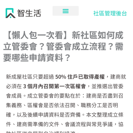
跳
至
社區管理後台
主
要
內
【懶人包一次看】新社區如何成
容
立管委會？管委會成立流程？需
要哪些申請資料？
新成屋社區只要超過
50% 住戶已取得產權
，建商就
必須在
3 個月內召開第一次區權會
，並推選出管委
會成員。成立管委會的要點在於：建商是否盡到召
集義務、區權會是否依法召開、職務分工是否明
確，以及後續申請資料是否齊備。本文整理成立條
件、建商需準備的文件、會議流程與常見爭議，協