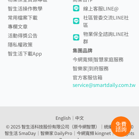
智生活操作教學
線上客服LINE@
常用檔案下載
社區管委交流LINE社
區
專欄文章
物業保全諮詢LINE社
活動得獎公告
群
隱私權政策
集團品牌
智生活下載App
今網寬頻|智慧家庭服務
智樂家|到府服務
官方客服信箱
service@smartdaily.com.tw
English
│
中文
免費
© 2025 智生活科技股份有限公司（原今網智慧）｜統編 54307560
諮詢
智生活 SmaDay｜智樂家 DailyPro｜
今網寬頻 kingnet｜All Rights