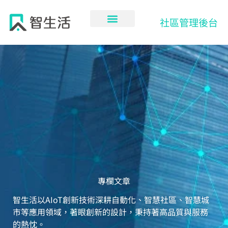
跳
至
社區管理後台
主
要
內
容
專欄文章
智生活以AIoT創新技術深耕自動化、智慧社區、智慧城
市等應用領域，著眼創新的設計，秉持著高品質與服務
的熱忱。