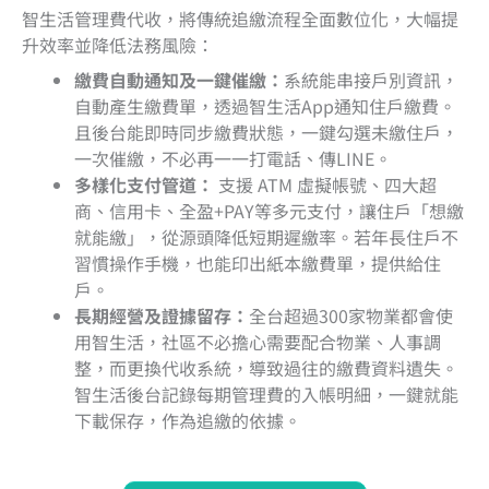
智生活管理費代收，將傳統追繳流程全面數位化，大幅提
升效率並降低法務風險：
繳費自動通知及一鍵催繳：
系統能串接戶別資訊，
自動產生繳費單，透過智生活App通知住戶繳費。
且後台能即時同步繳費狀態，一鍵勾選未繳住戶，
一次催繳，不必再一一打電話、傳LINE。
多樣化支付管道：
支援 ATM 虛擬帳號、四大超
商、信用卡、全盈+PAY等多元支付，讓住戶「想繳
就能繳」，從源頭降低短期遲繳率。若年長住戶不
習慣操作手機，也能印出紙本繳費單，提供給住
戶。
長期經營及證據留存：
全台超過300家物業都會使
用智生活，社區不必擔心需要配合物業、人事調
整，而更換代收系統，導致過往的繳費資料遺失。
智生活後台記錄每期管理費的入帳明細，一鍵就能
下載保存，作為追繳的依據。