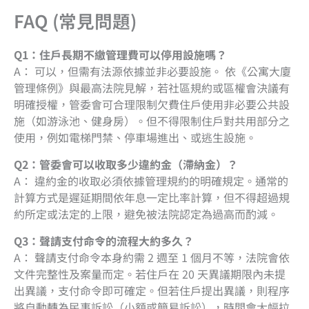
FAQ (常見問題)
Q1：住戶長期不繳管理費可以停用設施嗎？
A： 可以，但需有法源依據並非必要設施。 依《公寓大廈
管理條例》與最高法院見解，若社區規約或區權會決議有
明確授權，管委會可合理限制欠費住戶使用非必要公共設
施（如游泳池、健身房）。但不得限制住戶對共用部分之
使用，例如電梯門禁、停車場進出、或逃生設施。
Q2：管委會可以收取多少違約金（滯納金）？
A： 違約金的收取必須依據管理規約的明確規定。通常的
計算方式是遲延期間依年息一定比率計算，但不得超過規
約所定或法定的上限，避免被法院認定為過高而酌減。
Q3：聲請支付命令的流程大約多久？
A： 聲請支付命令本身約需 2 週至 1 個月不等，法院會依
文件完整性及案量而定。若住戶在 20 天異議期限內未提
出異議，支付命令即可確定。但若住戶提出異議，則程序
將自動轉為民事訴訟（小額或簡易訴訟），時間會大幅拉