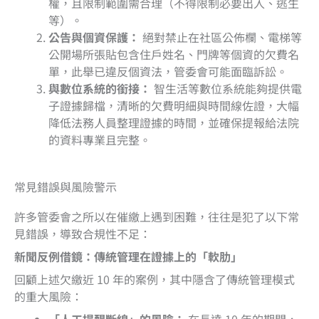
權，且限制範圍需合理（不得限制必要出入、逃生
等）。
公告與個資保護：
絕對禁止在社區公佈欄、電梯等
公開場所張貼包含住戶姓名、門牌等個資的欠費名
單，此舉已違反個資法，管委會可能面臨訴訟。
與數位系統的銜接：
智生活等數位系統能夠提供電
子證據歸檔，清晰的欠費明細與時間線佐證，大幅
降低法務人員整理證據的時間，並確保提報給法院
的資料專業且完整。
常見錯誤與風險警示
許多管委會之所以在催繳上遇到困難，往往是犯了以下常
見錯誤，導致合規性不足：
新聞反例借鏡：傳統管理在證據上的「軟肋」
回顧上述欠繳近 10 年的案例，其中隱含了傳統管理模式
的重大風險：
「人工提醒斷線」的風險：
在長達 10 年的期間，