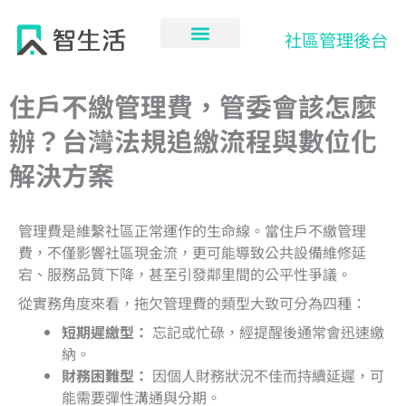
跳
至
社區管理後台
主
要
內
住戶不繳管理費，管委會該怎麼
容
辦？台灣法規追繳流程與數位化
解決方案
管理費是維繫社區正常運作的生命線。當住戶不繳管理
費，不僅影響社區現金流，更可能導致公共設備維修延
宕、服務品質下降，甚至引發鄰里間的公平性爭議。
從實務角度來看，拖欠管理費的類型大致可分為四種：
短期遲繳型：
忘記或忙碌，經提醒後通常會迅速繳
納。
財務困難型：
因個人財務狀況不佳而持續延遲，可
能需要彈性溝通與分期。