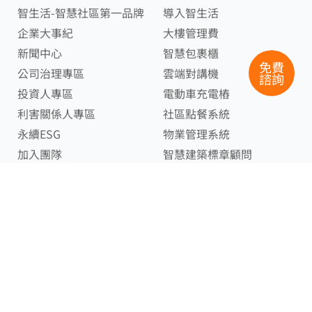
智生活-智慧社區第一品牌
導入智生活
企業大事紀
大樓管理費
新聞中心
智慧包裹櫃
免費
公司治理專區
雲端對講機
諮詢
投資人專區
電動車充電樁
利害關係人專區
社區點餐系統
永續ESG
物業管理系統
加入團隊
智慧建築標章顧問
建設公司聯名App
客戶服務與資源
聯絡我們
成功案例
社區申請智生活
管委專區
服務諮詢
物業保全資源專區
商業合作