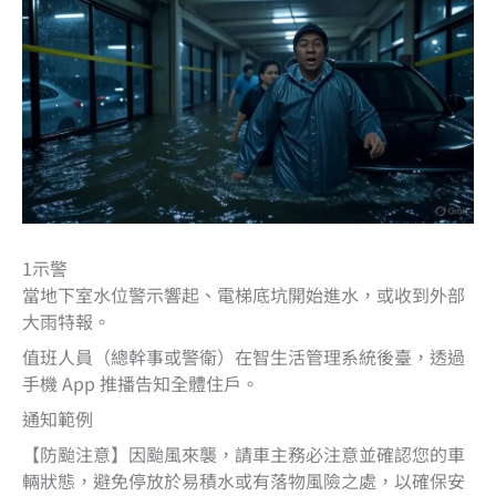
1示警
當地下室水位警示響起、電梯底坑開始進水，或收到外部
大雨特報。
值班人員（總幹事或警衛）在智生活管理系統後臺，透過
手機 App 推播告知全體住戶。
通知範例
【防颱注意】因颱風來襲，請車主務必注意並確認您的車
輛狀態，避免停放於易積水或有落物風險之處，以確保安