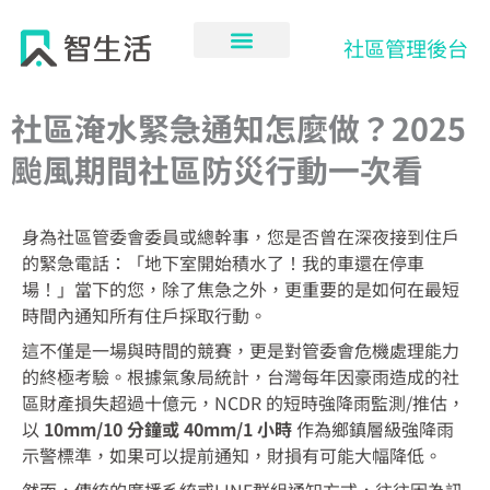
跳
至
社區管理後台
主
要
內
社區淹水緊急通知怎麼做？2025
容
颱風期間社區防災行動一次看
身為社區管委會委員或總幹事，您是否曾在深夜接到住戶
的緊急電話：「地下室開始積水了！我的車還在停車
場！」當下的您，除了焦急之外，更重要的是如何在最短
時間內通知所有住戶採取行動。
這不僅是一場與時間的競賽，更是對管委會危機處理能力
的終極考驗。根據氣象局統計，台灣每年因豪雨造成的社
區財產損失超過十億元，NCDR 的短時強降雨監測/推估，
以
10mm/10 分鐘或 40mm/1 小時
作為鄉鎮層級強降雨
示警標準，如果可以提前通知，財損有可能大幅降低。
然而，傳統的廣播系統或LINE群組通知方式，往往因為訊