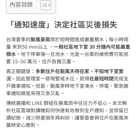
內容目錄
「通知速度」決定社區災後損失
台灣夏季的
颱風豪雨
常於短時間造成嚴重積水；每小時雨
量 來到50 mm以上 ，
一般社區地下室 30 分鐘內可能嚴重
積水
。地下停車場一旦泡水，光是一台車的維修費可能就
要 15–50 萬元，住戶負擔沉重。
真正關鍵是：
多數住戶在颱風天待在家，不知地下室實
況
。因此管理室一發現警戒水位，就得
在最短時間
完成全
戶撤車通知。但是，颱風季時地下室淹水、停電、緊急撤
車通知總是來得又急又亂。
傳統廣播和 LINE 群組在暴風雨中往往力不從心。本文解
析社區雲端對講機如何快速有效做到全戶通知，並保留已
讀紀錄，減少財產損失與糾紛，讓管委會與住戶在颱風來
襲時安心應對。