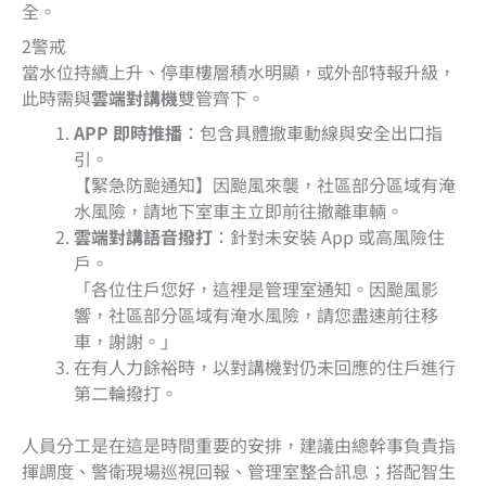
全。
2警戒
當水位持續上升、停車樓層積水明顯，或外部特報升級，
此時需與
雲端對講機
雙管齊下。
APP 即時推播
：包含具體撤車動線與安全出口指
引。
【緊急防颱通知】因颱風來襲，社區部分區域有淹
水風險，請地下室車主立即前往撤離車輛。
雲端對講語音撥打
：針對未安裝 App 或高風險住
戶。
「各位住戶您好，這裡是管理室通知。因颱風影
響，社區部分區域有淹水風險，請您盡速前往移
車，謝謝。」
在有人力餘裕時，以對講機對仍未回應的住戶進行
第二輪撥打。
人員分工是在這是時間重要的安排，建議由總幹事負責指
揮調度、警衛現場巡視回報、管理室整合訊息；搭配智生