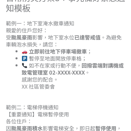
知模板
範例一：地下室淹水撤車通知
親愛的住戶您好：
受
颱風豪雨
影響，地下室水位
已達警戒值
。為避免
車輛泡水損失，請您：
立即前往地下停車場撤車
；
暫停至地面開放停車格；
如不在家或行動不便，
回撥雲端對講機或
致電管理室 02-XXXX-XXXX
。
感謝您的配合。
XX 社區管委會
範例二：電梯停機通知
【重要通知】電梯暫停使用
各位住戶：
因
颱風豪雨積水
影響電梯安全，即日起
暫停使用
，