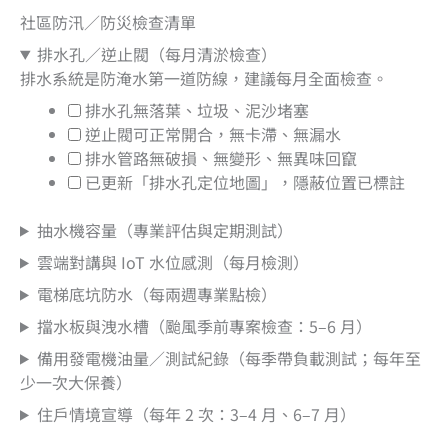
社區防汛／防災檢查清單
排水孔／逆止閥（每月清淤檢查）
排水系統是防淹水第一道防線，建議每月全面檢查。
排水孔無落葉、垃圾、泥沙堵塞
逆止閥可正常開合，無卡滯、無漏水
排水管路無破損、無變形、無異味回竄
已更新「排水孔定位地圖」，隱蔽位置已標註
抽水機容量（專業評估與定期測試）
雲端對講與 IoT 水位感測（每月檢測）
電梯底坑防水（每兩週專業點檢）
擋水板與洩水槽（颱風季前專案檢查：5–6 月）
備用發電機油量／測試紀錄（每季帶負載測試；每年至
少一次大保養）
住戶情境宣導（每年 2 次：3–4 月、6–7 月）