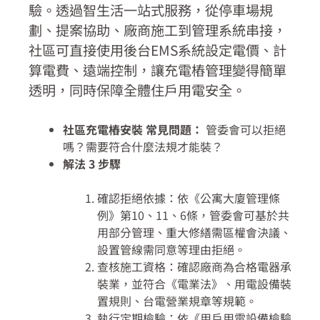
驗。透過智生活一站式服務，從停車場規
劃、提案協助、廠商施工到管理系統串接，
社區可直接使用後台EMS系統設定電價、計
算電費、遠端控制，讓充電樁管理變得簡單
透明，同時保障全體住戶用電安全。
社區充電樁安裝 常見問題：
管委會可以拒絕
嗎？需要符合什麼法規才能裝？
解法 3 步驟
確認拒絕依據
：依《公寓大廈管理條
例》第10、11、6條，管委會可基於共
用部分管理、重大修繕需區權會決議、
設置管線需同意等理由拒絕。
查核施工資格：確認廠商為合格電器承
裝業，並符合《電業法》、用電設備裝
置規則、台電營業規章等規範。
執行定期檢驗
：依《用戶用電設備檢驗