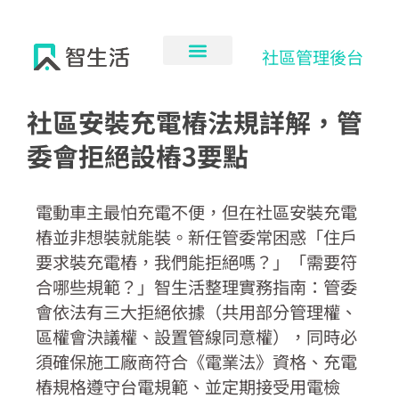
跳
至
主
社區管理後台
要
內
社區安裝充電樁法規詳解，管
容
委會拒絕設樁3要點
電動車主最怕充電不便，但在社區安裝充電
樁並非想裝就能裝。新任管委常困惑「住戶
要求裝充電樁，我們能拒絕嗎？」「需要符
合哪些規範？」智生活整理實務指南：管委
會依法有三大拒絕依據（共用部分管理權、
區權會決議權、設置管線同意權），同時必
須確保施工廠商符合《電業法》資格、充電
樁規格遵守台電規範、並定期接受用電檢