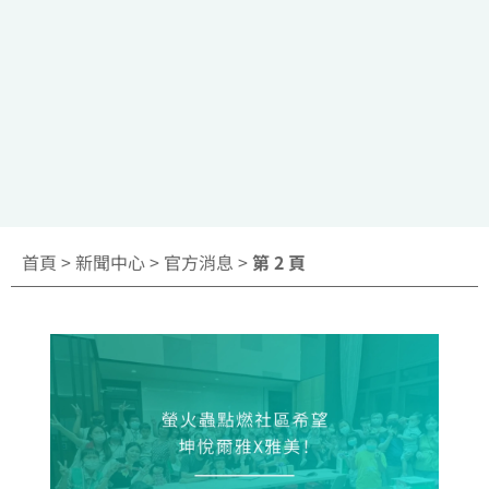
首頁
>
新聞中心
>
官方消息
>
第 2 頁
頁
頁
頁
頁
面
面
面
面