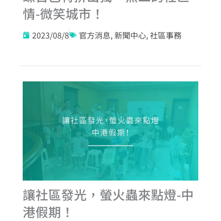
情-微笑城市！
2023/08/8
官方消息
,
新聞中心
,
社區事務
讓社區發光，螢火蟲來點燈-中
港假期！