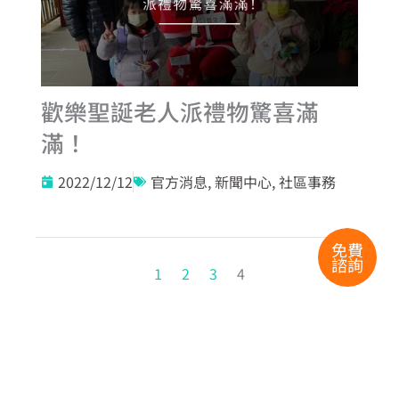
歡樂聖誕老人派禮物驚喜滿
滿！
2022/12/12
官方消息
,
新聞中心
,
社區事務
免費
諮詢
1
2
3
4