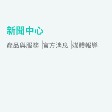
新聞中心
產品與服務
官方消息
媒體報導