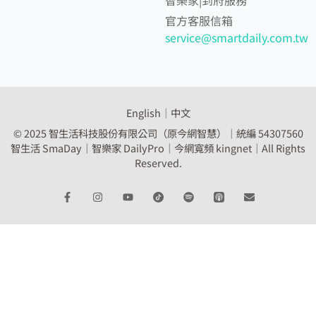
智樂家|到府服務
官方客服信箱
service@smartdaily.com.tw
English
│
中文
© 2025 智生活科技股份有限公司（原今網智慧）｜統編 54307560
智生活 SmaDay｜智樂家 DailyPro｜
今網寬頻 kingnet｜All Rights
Reserved.
F
I
Y
S
E
a
n
o
p
n
c
s
u
o
v
e
t
t
t
e
b
a
u
i
l
o
g
b
f
o
o
r
e
y
p
k
a
e
-
m
f