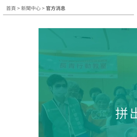
首頁
>
新聞中心
>
官方消息
頁
頁
頁
頁
面
面
面
面