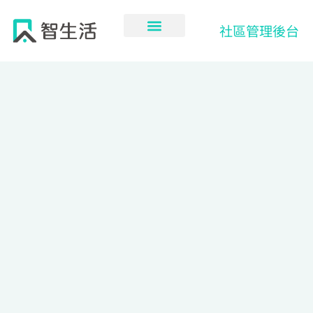
跳
至
社區管理後台
主
要
內
容