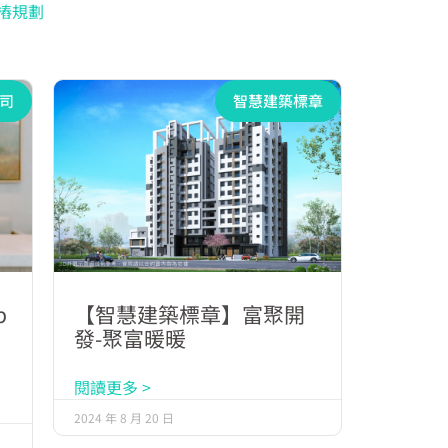
樁規劃
司
智慧建築標章
p
【智慧建築標章】富聚開
交
發-聚富暖暖
閱讀更多 >
2024 年 8 月 20 日