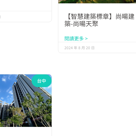
【智慧建築標章】尚暘建
日
築-尚暘天聚
閱讀更多 >
2024 年 8 月 20 日
台中