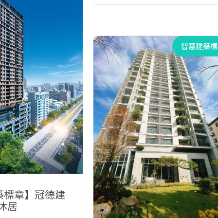
智慧建築標
築標章】冠德建
沐居