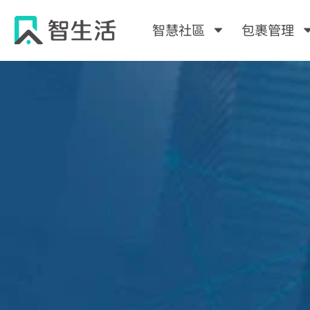
跳
至
智慧社區
包裹管理
主
要
內
容