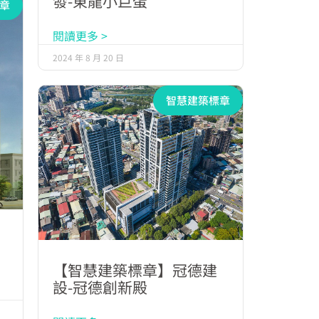
發-東龍小巨蛋
章
閱讀更多 >
2024 年 8 月 20 日
智慧建築標章
【智慧建築標章】冠德建
設-冠德創新殿