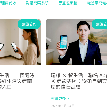
管理費代收
對講門禁系統
智慧包裹櫃
電動車充電
建設公司
建設公
智生活｜一個隨時
遠雄 × 智生活｜聯名 Ap
美好生活與建商
× 建設專區：從銷售到
的入口
屋的信任延續
閱讀更多 >
日
2025 年 8 月 28 日