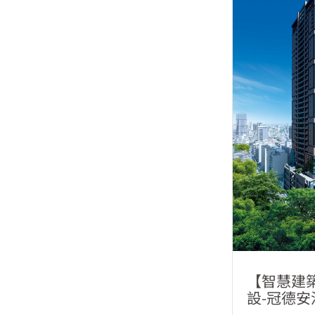
【智慧建
設-冠德安