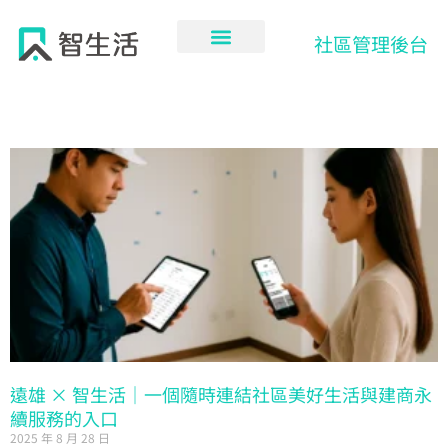
跳
至
社區管理後台
主
要
內
容
頁
頁
頁
頁
面
面
面
面
遠雄 × 智生活｜一個隨時連結社區美好生活與建商永
續服務的入口
2025 年 8 月 28 日