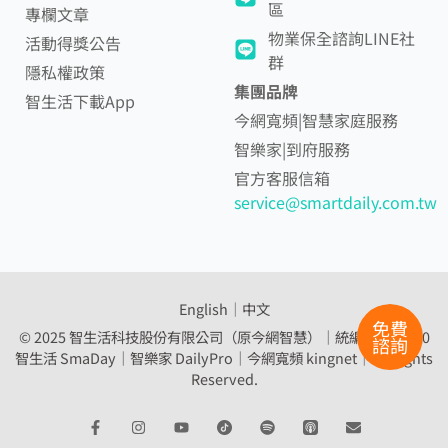
區
專欄文章
物業保全諮詢LINE社
活動得獎公告
群
隱私權政策
集團品牌
智生活下載App
今網寬頻|智慧家庭服務
智樂家|到府服務
官方客服信箱
service@smartdaily.com.tw
English
│
中文
免費
© 2025 智生活科技股份有限公司（原今網智慧）｜統編 54307560
諮詢
智生活 SmaDay｜智樂家 DailyPro｜
今網寬頻 kingnet｜All Rights
Reserved.
F
I
Y
S
E
a
n
o
p
n