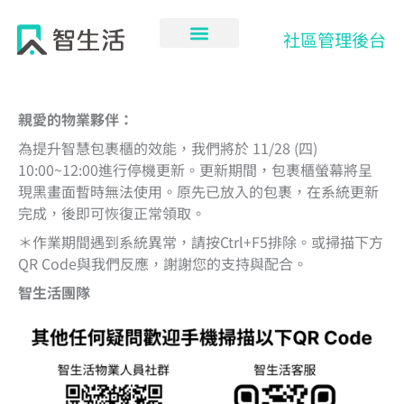
跳
至
社區管理後台
主
要
內
容
親愛的物業夥伴：
為提升智慧包裹櫃的效能，我們將於 11/28 (四)
10:00~12:00進行停機更新。更新期間，包裹櫃螢幕將呈
現黑畫面暫時無法使用。原先已放入的包裹，在系統更新
完成，後即可恢復正常領取。
＊作業期間遇到系統異常，請按Ctrl+F5排除。或掃描下方
QR Code與我們反應，謝謝您的支持與配合。
智生活團隊