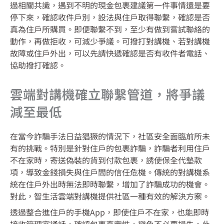
過相關共識，遇到不明的現金包裹建議第一件事情還是要
停下來，確認收件戶別，設法與住戶取得聯繫，確認是否
真為住戶所購買。即便聯繫不到，至少有做到嘗試聯絡的
動作，再做拒收，可減少爭議。可撥打對講機、若對講機
故障或住戶外出，可以先請快遞確認是否有收件者電話、
協助撥打確認。
雲端對講機確立聯繫管道，將爭議
減至最低
在當今詐騙手法日益猖獗的情況下，社區安全面臨前所未
有的挑戰。特別是針對住戶的包裹詐騙，詐騙者利用住戶
不在家時，寄送偽裝的貨到付款包裹，誘使保全代墊款
項，導致金錢損失與住戶間的信任危機。傳統的對講機系
統在住戶外出時無法即時聯繫，增加了詐騙成功的機會。
對此，智生活雲端對講機提供社區一種有效的解決方案。
透過整合進住戶的手機App，即使住戶不在家，也能即時
接收管理室通話，確認包裹真實性，避免不必要損失。此