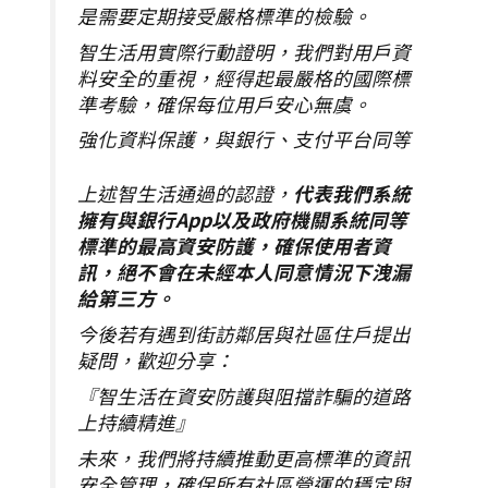
是需要定期接受嚴格標準的檢驗。
智生活用實際行動證明，我們對用戶資
料安全的重視，經得起最嚴格的國際標
準考驗，確保每位用戶安心無虞。
強化資料保護，與銀行、支付平台同等
上述智生活通過的認證，
代表我們系統
擁有與銀行App以及政府機關系統同等
標準的最高資安防護，確保使用者資
訊，絕不會在未經本人同意情況下洩漏
給第三方。
今後若有遇到街訪鄰居與社區住戶提出
疑問，歡迎分享：
『智生活在資安防護與阻擋詐騙的道路
上持續精進』
未來，我們將持續推動更高標準的資訊
安全管理，確保所有社區營運的穩定與