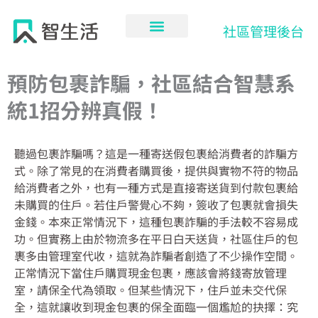
跳
至
社區管理後台
主
要
內
預防包裹詐騙，社區結合智慧系
容
統1招分辨真假！
聽過包裹詐騙嗎？這是一種寄送假包裹給消費者的詐騙方
式。除了常見的在消費者購買後，提供與實物不符的物品
給消費者之外，也有一種方式是直接寄送貨到付款包裹給
未購買的住戶。若住戶警覺心不夠，簽收了包裹就會損失
金錢。本來正常情況下，這種包裹詐騙的手法較不容易成
功。但實務上由於物流多在平日白天送貨，社區住戶的包
裹多由管理室代收，這就為詐騙者創造了不少操作空間。
正常情況下當住戶購買現金包裹，應該會將錢寄放管理
室，請保全代為領取。但某些情況下，住戶並未交代保
全，這就讓收到現金包裹的保全面臨一個尷尬的抉擇：究