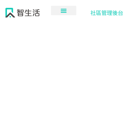
跳
至
社區管理後台
主
要
內
容