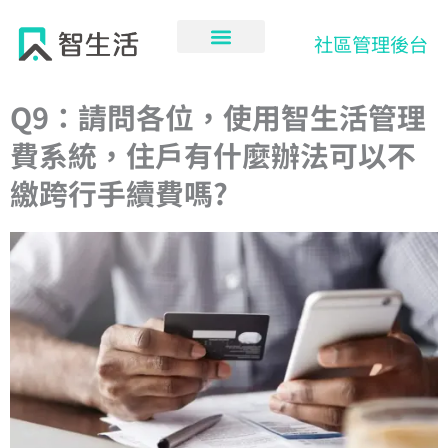
跳
至
社區管理後台
主
要
內
Q9：請問各位，使用智生活管理
容
費系統，住戶有什麼辦法可以不
繳跨行手續費嗎?