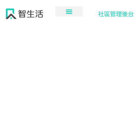
跳
至
社區管理後台
主
要
內
容