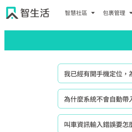
跳
至
智慧社區
包裹管理
主
要
內
容
我已經有開手機定位，
為什麼系統不會自動帶
叫車資訊輸入錯誤要怎