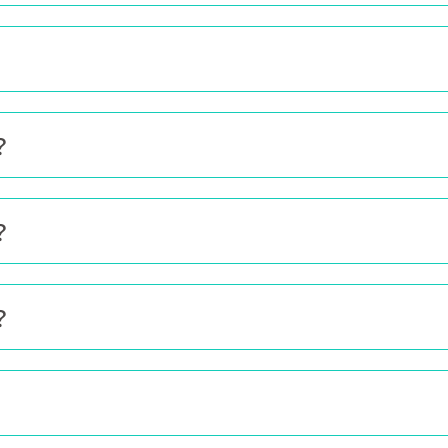
？
？
？