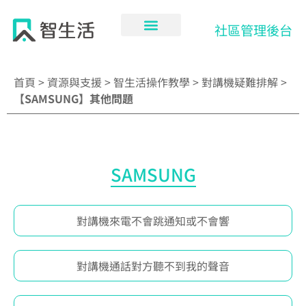
跳
至
社區管理後台
主
要
內
首頁
>
資源與支援
>
智生活操作教學
>
對講機疑難排解
>
容
【SAMSUNG】其他問題
SAMSUNG
對講機來電不會跳通知或不會響
對講機通話對方聽不到我的聲音