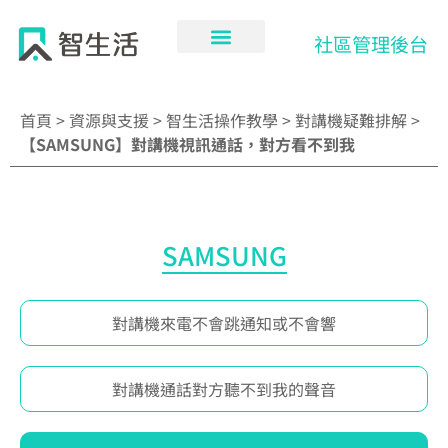
跳
至
社區管理後台
主
要
內
首頁
>
資源與支援
>
智生活操作教學
>
對講機疑難排解
>
容
【SAMSUNG】對講機視訊通話，對方看不到我
SAMSUNG
對講機來電不會跳通知或不會響
對講機通話對方聽不到我的聲音