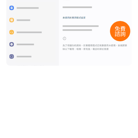
免費
諮詢
04.開啟「相機權限」