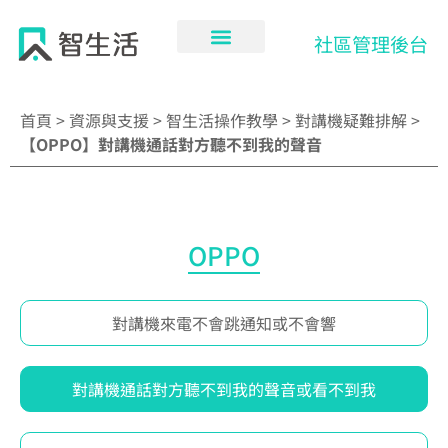
跳
至
社區管理後台
主
要
內
首頁
>
資源與支援
>
智生活操作教學
>
對講機疑難排解
>
容
【OPPO】對講機通話對方聽不到我的聲音
OPPO
對講機來電不會跳通知或不會響
對講機通話對方聽不到我的聲音或看不到我