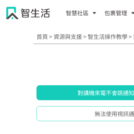
跳
至
智慧社區
包裹管理
主
要
內
首頁
>
資源與支援
>
智生活操作教學
>
容
對講機來電不會跳通
無法使用視訊