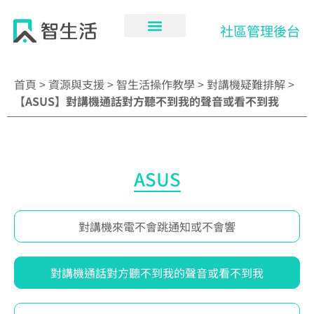
跳
至
社區管理後台
主
要
內
首頁
>
資源與支援
>
智生活操作教學
>
對講機疑難排解
>
容
【ASUS】對講機通話對方聽不到我的聲音或看不到我
ASUS
對講機來電不會跳通知或不會響
對講機通話對方聽不到我的聲音或看不到我