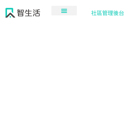
跳
至
社區管理後台
主
要
內
容