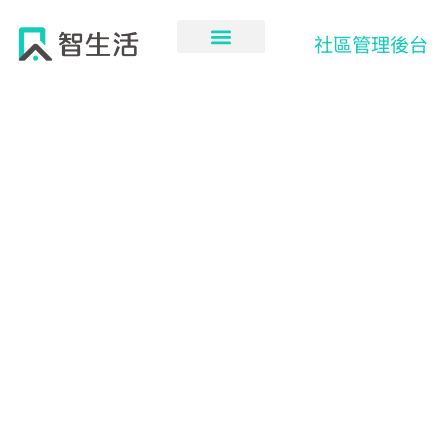
跳
至
社區管理後台
主
要
內
容