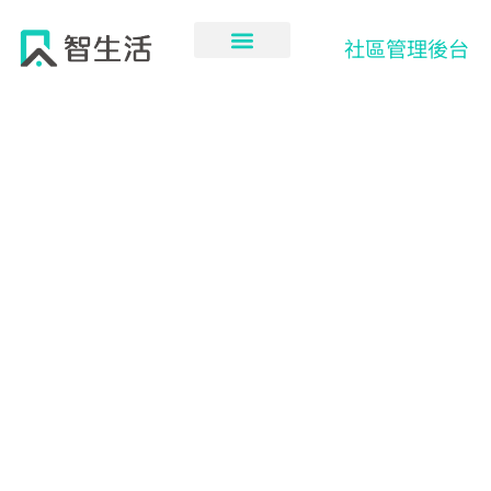
跳
至
社區管理後台
主
要
內
容