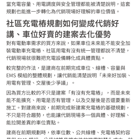
當充電容量、用電調度與安全管理都能被清楚說明，這套
規劃也能進一步轉化為代銷現場好理解的車位價值。
社區充電樁規劃如何變成代銷好
講、車位好賣的建案去化優勢
對有電動車需求的買方來說，如果車位未來能不能安全加
裝電動車充電樁、社區用電有沒有統一管理都說不清楚，
代銷現場就很難把充電設備轉化成具體賣點。
較完整的作法，是建商在前期完成車位、線槽、容量與
EMS 模組的整體規劃，讓代銷能清楚說明「未來好加裝、
用電有管理、交屋後少爭議」。
因為買方比較的不只是建案「有沒有充電樁」，而是未來
能不能擴充、用電是否有管理，以及交屋後是否還要重新
施工。對建商來說，前期完成新建案充電樁的基礎規劃，
不只是符合趨勢，也能讓代銷現場多一個具體、好理解、
能拉開差異的車位賣點。
建商在前期規劃時，依車位數、公共線槽、充電樁契約容