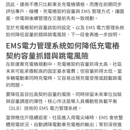
因此，建商不應只比較單支充電樁價格，而應在前期同步
評估專戶、線槽、充電樁契約容量與 EMS 管理方式，讓圖
面、供電與後續管理在交屋前先有一致規劃。
至於充電樁契約容量該如何設定，以及 EMS 電力管理系統
如何降低容量抓錯與跳電風險，下一段會再進一步說明。
EMS電力管理系統如何降低充電樁
契約容量抓錯與跳電風險
在新建案充電樁規劃中，充電樁契約容量抓得太高，社區
未來可能承擔較高的固定基本電費；但容量抓得太低，當
多輛電動車同時充電時，又容易出現充電受限或超載跳電
的問題。
要降低盲目拉高契約容量的風險，同時保留未來車位加裝
與容量調度的彈性，核心作法是導入具備動態負載平衡
（DLB）技術的 EMS 電力管理系統。
當傍晚住戶陸續返家、社區進入用電尖峰時，EMS 會依整
體用電狀況，自動調降電動車充電樁的輸出；等到深夜進