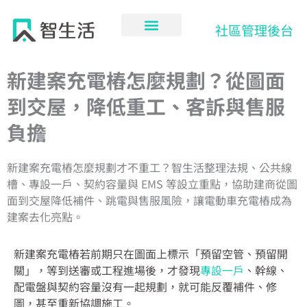
跳
至
社區管理後台
主
要
內
新建案充電樁怎麼規劃？從圖面
容
到交屋，降低重工、客訴與售服
負擔
新建案充電樁怎麼規劃才不重工？智生活整理法規、公共線
槽、專設一戶、契約容量與 EMS 等設立重點，協助建商從圖
面到交屋降低補件、跳電與售服風險，讓電動車充電樁成為
建案去化亮點。
新建案充電樁若前期只在圖面上標示「預留空管、預留開
關」，等到送審或工程進場後，才發現
專設一戶
、幹線、
配電盤與契約容量沒有一起規劃，就可能反覆補件、修
圖，甚至重新協調施工。