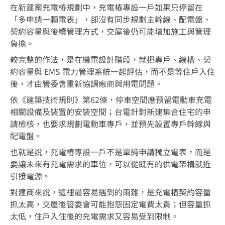
在新建案充電樁規劃中，充電樁專設一戶如果只停留在
「多申請一顆電表」，卻沒有同步規劃主幹線、配電盤、
契約容量與後續管理方式，交屋後仍可能增加施工與管理
負擔。
較完整的作法，是在機電設計階段，就把專戶、線槽、契
約容量與 EMS 電力管理系統一起評估，而不是等住戶入住
後，才由管委會重新協調廠商與用電問題。
依《建築技術規則》第62條，停車空間應預留電動車充電
相關設備及裝置的安裝空間；台電針對新建集合住宅的申
請檢核，也要求規劃電動車專戶，並預先設置專戶幹線與
配電盤。
也就是說，充電樁專設一戶不是單純申請獨立電表，而是
要讓未來有充電需求的車位，可以從既有的供電架構就近
引接電源。
對建商來說，這裡最容易遇到的兩難，是充電樁契約容量
抓太高，交屋後管委會可能抱怨固定電費太貴；但容量抓
太低，住戶入住後的充電需求又容易受到限制。