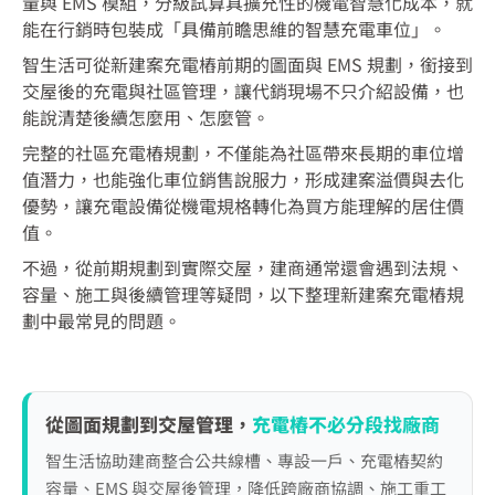
量與 EMS 模組，分級試算具擴充性的機電智慧化成本，就
能在行銷時包裝成「具備前瞻思維的智慧充電車位」。
智生活可從新建案充電樁前期的圖面與 EMS 規劃，銜接到
交屋後的充電與社區管理，讓代銷現場不只介紹設備，也
能說清楚後續怎麼用、怎麼管。
完整的社區充電樁規劃，不僅能為社區帶來長期的車位增
值潛力，也能強化車位銷售說服力，形成建案溢價與去化
優勢，讓充電設備從機電規格轉化為買方能理解的居住價
值。
不過，從前期規劃到實際交屋，建商通常還會遇到法規、
容量、施工與後續管理等疑問，以下整理新建案充電樁規
劃中最常見的問題。
從圖面規劃到交屋管理，
充電樁不必分段找廠商
智生活協助建商整合公共線槽、專設一戶、充電樁契約
容量、EMS 與交屋後管理，降低跨廠商協調、施工重工