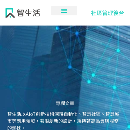
跳
至
社區管理後台
主
要
內
容
專欄文章
智生活以AIoT創新技術深耕自動化、智慧社區、智慧城
市等應用領域，著眼創新的設計，秉持著高品質與服務
的熱忱。