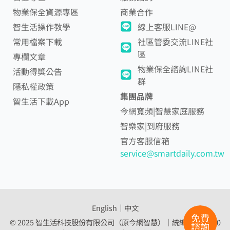
物業保全資源專區
商業合作
智生活操作教學
線上客服LINE@
常用檔案下載
社區管委交流LINE社
區
專欄文章
物業保全諮詢LINE社
活動得獎公告
群
隱私權政策
集團品牌
智生活下載App
今網寬頻|智慧家庭服務
智樂家|到府服務
官方客服信箱
service@smartdaily.com.tw
English
│
中文
免費
© 2025 智生活科技股份有限公司（原今網智慧）｜統編 54307560
諮詢