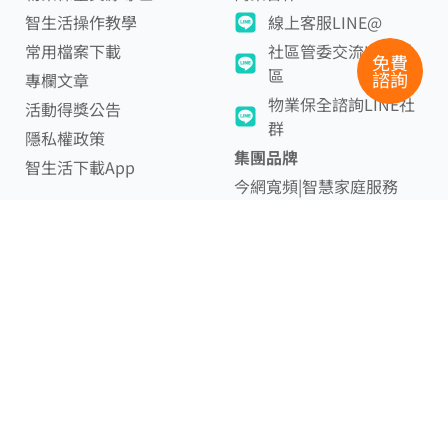
智生活操作教學
線上客服LINE@
常用檔案下載
社區管委交流LINE社
免費
區
諮詢
專欄文章
物業保全諮詢LINE社
活動得獎公告
群
隱私權政策
集團品牌
智生活下載App
今網寬頻|智慧家庭服務
智樂家|到府服務
官方客服信箱
service@smartdaily.com.tw
English
│
中文
© 2025 智生活科技股份有限公司（原今網智慧）｜統編 54307560
智生活 SmaDay｜智樂家 DailyPro｜
今網寬頻 kingnet｜All Rights
Reserved.