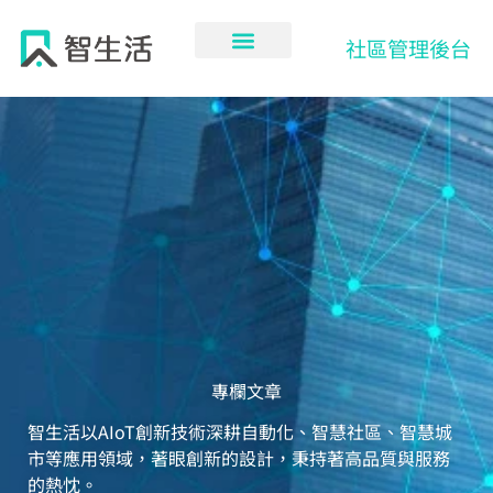
跳
至
社區管理後台
主
要
內
容
專欄文章
智生活以AIoT創新技術深耕自動化、智慧社區、智慧城
市等應用領域，著眼創新的設計，秉持著高品質與服務
的熱忱。