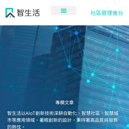
跳
至
社區管理後台
主
要
內
容
專欄文章
智生活以AIoT創新技術深耕自動化、智慧社區、智慧城
市等應用領域，著眼創新的設計，秉持著高品質與服務
的熱忱。