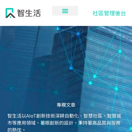
跳
至
社區管理後台
主
要
內
容
專欄文章
智生活以AIoT創新技術深耕自動化、智慧社區、智慧城
市等應用領域，著眼創新的設計，秉持著高品質與服務
的熱忱。