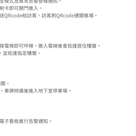
保全模式及異常告警發報通知。
免刷卡即可開門進入。
Rcode給訪客，訪客刷QRcode通關進場。
免按電梯即可呼梯，進入電梯後會抵達居住樓層。
梯，並抵達指定樓層。
把關。
碼，車牌辨識後進入地下室停車場。
活電子看板進行告警通知。