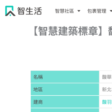
跳
至
智慧社區
包裹管理
主
要
【智慧建築標章】
內
容
名稱
馥華
地區
新北
建商
馥羽