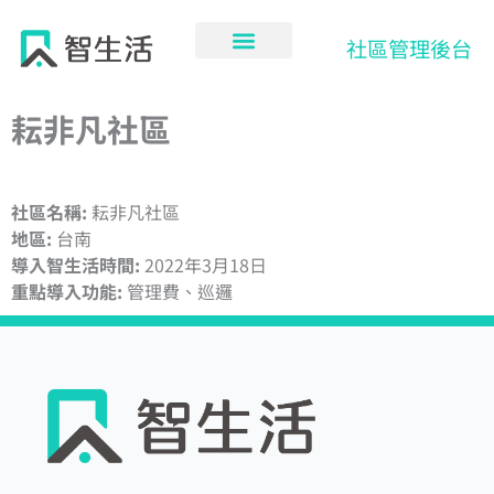
跳
至
社區管理後台
主
要
內
耘非凡社區
容
社區名稱:
耘非凡社區
地區:
台南
導入智生活時間:
2022年3月18日
重點導入功能:
管理費、巡邏