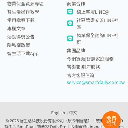
物業保全資源專區
商業合作
智生活操作教學
線上客服LINE@
常用檔案下載
社區管委交流LINE社
區
專欄文章
物業保全諮詢LINE社
活動得獎公告
群
隱私權政策
集團品牌
智生活下載App
今網寬頻|智慧家庭服務
智樂家|到府服務
官方客服信箱
service@smartdaily.com.tw
English
│
中文
免費
© 2025 智生活科技股份有限公司（原今網智慧）｜統編 54307560
諮詢
智生活 SmaDay｜智樂家 DailyPro｜
今網寬頻 kingnet｜All Rights