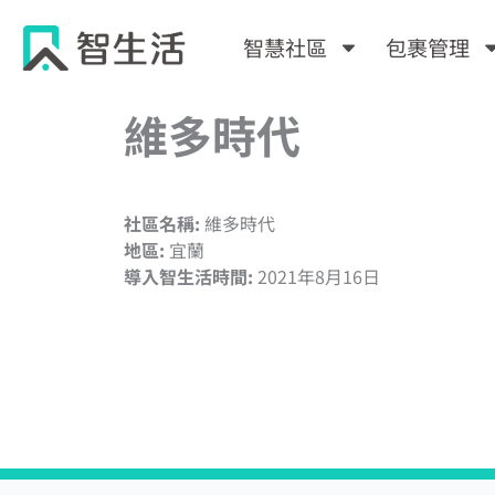
跳
至
智慧社區
包裹管理
主
要
維多時代
內
容
社區名稱:
維多時代
地區:
宜蘭
導入智生活時間:
2021年8月16日