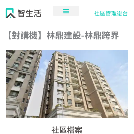
跳
至
社區管理後台
主
要
內
【對講機】林鼎建設-林鼎跨界
容
社區檔案