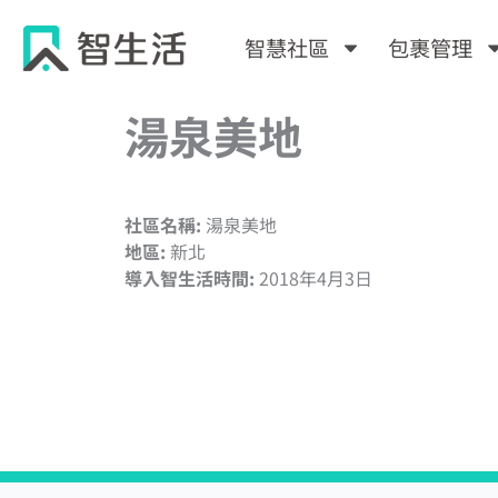
跳
至
智慧社區
包裹管理
主
要
湯泉美地
內
容
社區名稱:
湯泉美地
地區:
新北
導入智生活時間:
2018年4月3日