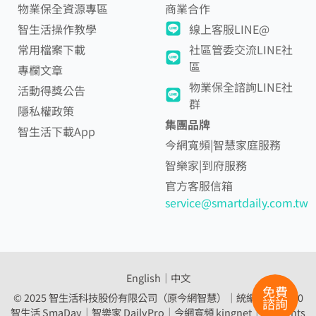
物業保全資源專區
商業合作
智生活操作教學
線上客服LINE@
常用檔案下載
社區管委交流LINE社
區
專欄文章
物業保全諮詢LINE社
活動得獎公告
群
隱私權政策
集團品牌
智生活下載App
今網寬頻|智慧家庭服務
智樂家|到府服務
官方客服信箱
service@smartdaily.com.tw
English
│
中文
免費
© 2025 智生活科技股份有限公司（原今網智慧）｜統編 54307560
諮詢
智生活 SmaDay｜智樂家 DailyPro｜
今網寬頻 kingnet｜All Rights