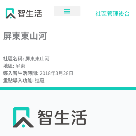
跳
至
社區管理後台
主
要
內
屏東東山河
容
社區名稱:
屏東東山河
地區:
屏東
導入智生活時間:
2018年3月28日
重點導入功能:
巡邏