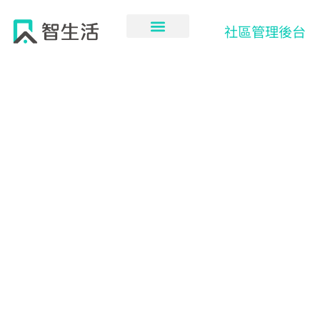
跳
至
社區管理後台
主
要
內
容