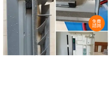
免費
諮詢
再來就是風鼓的清潔，師傅用刷子刷乾淨，搭配師傅自備的
灑水器，從浴室接管線到房間，水的力道蠻強的，會從集水
袋留到地面上的接水桶，雖然這台冷氣使用的頻率不高，但
清洗完看看水桶，恩恩 比想像中的髒很多耶!!!