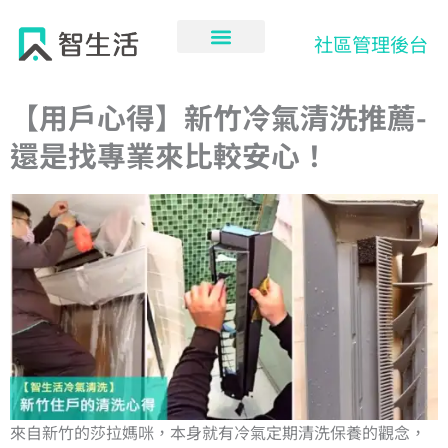
跳
至
社區管理後台
主
要
內
【用戶心得】新竹冷氣清洗推薦-
容
還是找專業來比較安心！
來自新竹的莎拉媽咪，本身就有冷氣定期清洗保養的觀念，