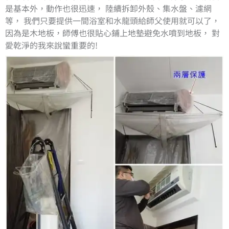
是基本外，動作也很迅速， 陸續拆卸外殼、集水盤、濾網
等， 我們只要提供一間浴室和水龍頭給師父使用就可以了，
因為是木地板，師傅也很貼心鋪上地墊避免水噴到地板， 對
愛乾淨的我來說蠻重要的!