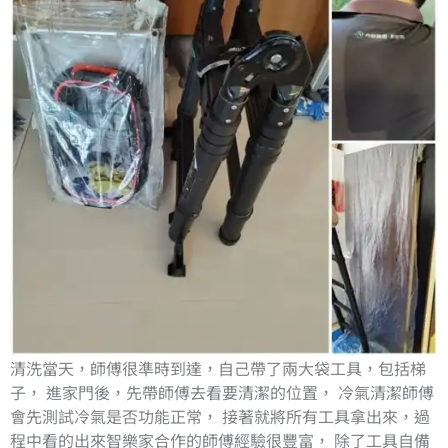
清洗當天，師傅很準時到達，自己帶了兩大袋工具，包括梯
子， 進家門後，先帶師傅去看要清潔的位置， 冷氣清潔師傅
會先測試冷氣是否功能正常， 接著就將所有工具拿出來，過
程中看的出來智樂家合作的師傅經驗很豐富， 除了工具自備