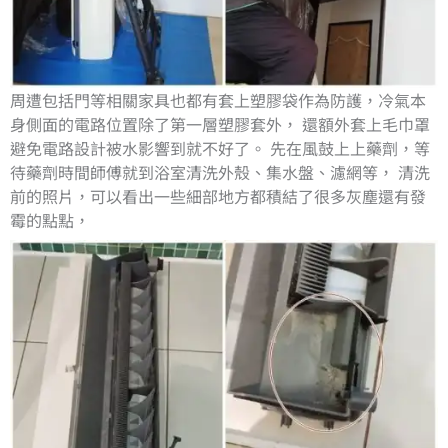
​周遭包括門等相關家具也都有套上塑膠袋作為防護，冷氣本
身側面的電路位置除了第一層塑膠套外， 還額外套上毛巾罩
避免電路設計被水影響到就不好了。 先在風鼓上上藥劑，等
待藥劑時間師傅就到浴室清洗外殼、集水盤、濾網等， 清洗
前的照片，可以看出一些細部地方都積結了很多灰塵還有發
霉的點點，