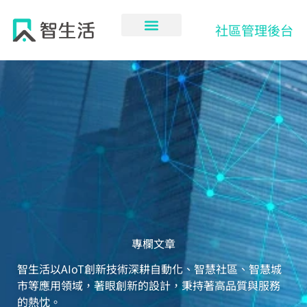
跳
至
社區管理後台
主
要
內
容
專欄文章
智生活以AIoT創新技術深耕自動化、智慧社區、智慧城
市等應用領域，著眼創新的設計，秉持著高品質與服務
的熱忱。