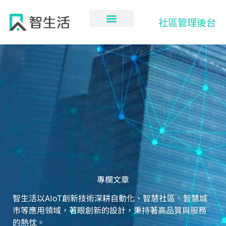
跳
至
社區管理後台
主
要
內
容
專欄文章
智生活以AIoT創新技術深耕自動化、智慧社區、智慧城
市等應用領域，著眼創新的設計，秉持著高品質與服務
的熱忱。