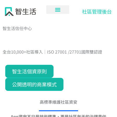
跳
至
社區管理後台
主
要
內
智生活信任中心
容
守護用戶資料與隱私，是智生活不可退讓的責任
高標準資安防護與透明營運模式，回應社區的信任
全台10,000+社區導入｜ISO 27001 /27701國際雙認證
智生活個資原則
公開透明的商業模式
高標準維護社區資安
App資安不只是技術標準，更是社區每天的治理責任