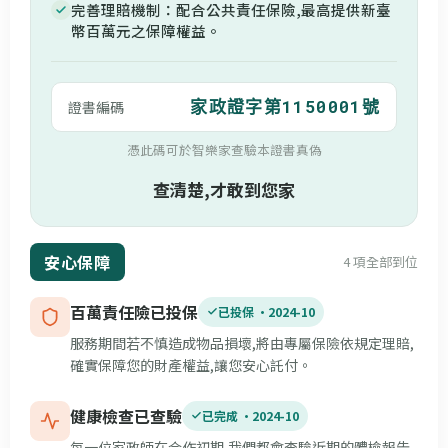
完善理賠機制：配合公共責任保險,最高提供新臺
幣百萬元之保障權益。
家政證字第1150001號
證書編碼
憑此碼可於智樂家查驗本證書真偽
查清楚,才敢到您家
安心保障
4 項全部到位
百萬責任險已投保
已投保 ·
2024-10
服務期間若不慎造成物品損壞,將由專屬保險依規定理賠,
確實保障您的財產權益,讓您安心託付。
健康檢查已查驗
已完成 ·
2024-10
每一位家政師在合作初期,我們都會查驗近期的體檢報告,