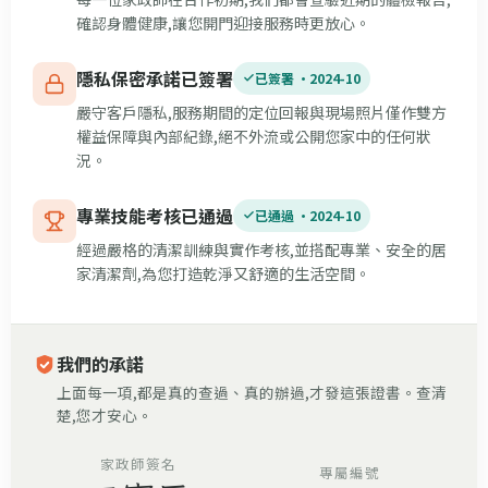
確認身體健康,讓您開門迎接服務時更放心。
隱私保密承諾已簽署
已簽署 ·
2024-10
嚴守客戶隱私,服務期間的定位回報與現場照片僅作雙方
權益保障與內部紀錄,絕不外流或公開您家中的任何狀
況。
專業技能考核已通過
已通過 ·
2024-10
經過嚴格的清潔訓練與實作考核,並搭配專業、安全的居
家清潔劑,為您打造乾淨又舒適的生活空間。
我們的承諾
上面每一項,都是真的查過、真的辦過,才發這張證書。查清
楚,您才安心。
家政師簽名
專屬編號