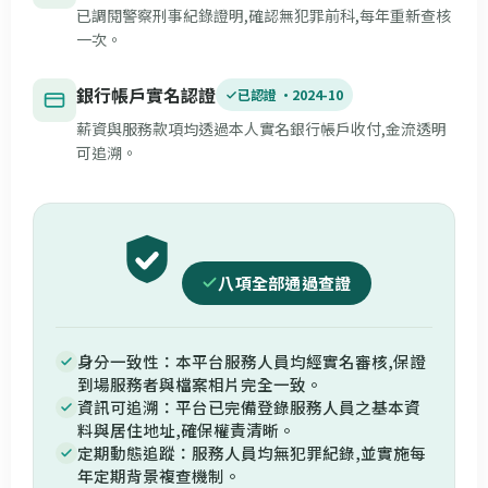
已調閱警察刑事紀錄證明,確認無犯罪前科,每年重新查核
一次。
銀行帳戶實名認證
已認證 ·
2024-10
薪資與服務款項均透過本人實名銀行帳戶收付,金流透明
可追溯。
八項全部通過查證
身分一致性：本平台服務人員均經實名審核,保證
到場服務者與檔案相片完全一致。
資訊可追溯：平台已完備登錄服務人員之基本資
料與居住地址,確保權責清晰。
定期動態追蹤：服務人員均無犯罪紀錄,並實施每
年定期背景複查機制。