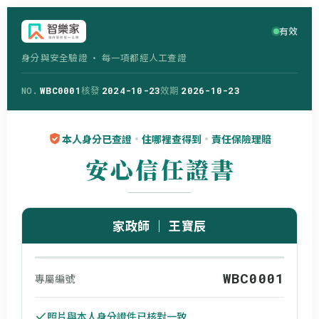
跳
至
有效
主
要
身分與安全驗證 · 每一項都經人工查證
內
容
NO.
WBC0001
核發
2024-10-23
效期
2026-10-23
本人身分已查證
·
住哪裡查得到
·
責任保險理賠
安心信任證書
家政師 ｜
王寶辰
WBC0001
專屬編號
照片與本人身分證件已核對一致