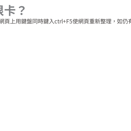
很卡？
頁上用鍵盤同時鍵入ctrl+F5使網頁重新整理，如